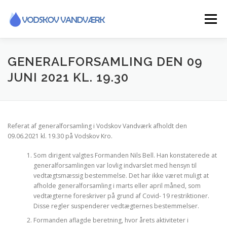
Spring
til
Menu
indhold
INFORMATIONER
GENERALFORSAMLING DEN 09
JUNI 2021 KL. 19.30
FORSYNINGSOMRÅDE / LEDNINGSNET
Referat af generalforsamling i Vodskov Vandværk afholdt den
FLYTTEAFLÆSNING
SMS TJENESTE
09.06.2021 kl. 19.30 på Vodskov Kro.
Som dirigent valgtes Formanden Nils Bell. Han konstaterede at
generalforsamlingen var lovlig indvarslet med hensyn til
GENERALFORSAMLING
HISTORIE
KONTAKT
vedtægtsmæssig bestemmelse. Det har ikke været muligt at
afholde generalforsamling i marts eller april måned, som
vedtægterne foreskriver på grund af Covid- 19 restriktioner.
Disse regler suspenderer vedtægternes bestemmelser.
Formanden aflagde beretning, hvor årets aktiviteter i