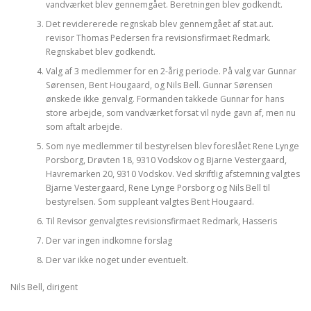
vandværket blev gennemgået. Beretningen blev godkendt.
Det revidererede regnskab blev gennemgået af stat.aut.
revisor Thomas Pedersen fra revisionsfirmaet Redmark.
Regnskabet blev godkendt.
Valg af 3 medlemmer for en 2-årig periode. På valg var Gunnar
Sørensen, Bent Hougaard, og Nils Bell. Gunnar Sørensen
ønskede ikke genvalg. Formanden takkede Gunnar for hans
store arbejde, som vandværket forsat vil nyde gavn af, men nu
som aftalt arbejde.
Som nye medlemmer til bestyrelsen blev foreslået Rene Lynge
Porsborg, Drøvten 18, 9310 Vodskov og Bjarne Vestergaard,
Havremarken 20, 9310 Vodskov. Ved skriftlig afstemning valgtes
Bjarne Vestergaard, Rene Lynge Porsborg og Nils Bell til
bestyrelsen. Som suppleant valgtes Bent Hougaard.
Til Revisor genvalgtes revisionsfirmaet Redmark, Hasseris
Der var ingen indkomne forslag
Der var ikke noget under eventuelt.
Nils Bell, dirigent