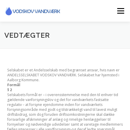
Spring
til
Menu
indhold
INFORMATIONER
VEDTÆGTER
FORSYNINGSOMRÅDE / LEDNINGSNET
Selskabet er et Andelsselskab med begrænset ansvar, hvis navn er
ANDELSSELSKABET VODSKOV VANDVÆRK. Selskabet har hjemsted i
FLYTTEAFLÆSNING
SMS TJENESTE
Aalborg Kommune.
Formål
§ 2
Selskabets formål er – i overensstemmelse med den til enhver tid
GENERALFORSAMLING
HISTORIE
KONTAKT
gældende vanforsyningslov og det for vandværkets fastsatte
regulativ – at forsyne ejendomme inden for vandværkets
forsyningsområde med godt og tilstrækkeligt vand til lavest muligt
driftsbidrag, som dog foruden driftsomkostningerne skal dække
forsvarlige afskrivninger af anlæg og rimelige henlæggelser til
fornyelser og nødvendige udvidelser samt at varetage medlemmers
fælles interesser i alle vandforsynings-og deraf ledte spørgsmål.