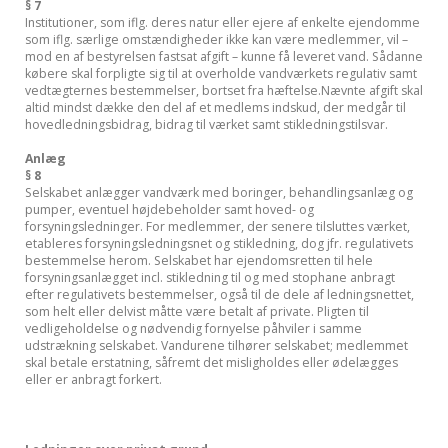
§ 7
Institutioner, som iflg. deres natur eller ejere af enkelte ejendomme
som iflg. særlige omstændigheder ikke kan være medlemmer, vil –
mod en af bestyrelsen fastsat afgift – kunne få leveret vand. Sådanne
købere skal forpligte sig til at overholde vandværkets regulativ samt
vedtægternes bestemmelser, bortset fra hæftelse.Nævnte afgift skal
altid mindst dække den del af et medlems indskud, der medgår til
hovedledningsbidrag, bidrag til værket samt stikledningstilsvar.
Anlæg
§ 8
Selskabet anlægger vandværk med boringer, behandlingsanlæg og
pumper, eventuel højdebeholder samt hoved- og
forsyningsledninger. For medlemmer, der senere tilsluttes værket,
etableres forsyningsledningsnet og stikledning, dog jfr. regulativets
bestemmelse herom. Selskabet har ejendomsretten til hele
forsyningsanlægget incl. stikledning til og med stophane anbragt
efter regulativets bestemmelser, også til de dele af ledningsnettet,
som helt eller delvist måtte være betalt af private. Pligten til
vedligeholdelse og nødvendig fornyelse påhviler i samme
udstrækning selskabet. Vandurene tilhører selskabet; medlemmet
skal betale erstatning, såfremt det misligholdes eller ødelægges
eller er anbragt forkert.