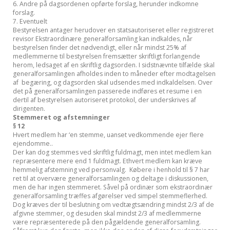
6. Andre på dagsordenen opførte forslag, herunder indkomne
forslag.
7. Eventuelt
Bestyrelsen antager herudover en statsautoriseret eller registreret
revisor Ekstraordinære generalforsamling kan indkaldes, når
bestyrelsen finder det nødvendigt, eller når mindst 25% af
medlemmerne til bestyrelsen fremsætter skriftligt forlangende
herom, ledsaget af en skriftlig dagsorden. I sidstnævnte tilfælde skal
generalforsamlingen afholdes inden to måneder efter modtagelsen
af begæring, og dagsorden skal udsendes med indkaldelsen. Over
det på generalforsamlingen passerede indføres et resume i en
dertil af bestyrelsen autoriseret protokol, der underskrives af
dirigenten.
Stemmeret og afstemninger
§ 12
Hvert medlem har ‘en stemme, uanset vedkommende ejer flere
ejendomme..
Der kan dog stemmes ved skriftlig fuldmagt, men intet medlem kan
repræsentere mere end 1 fuldmagt. Ethvert medlem kan kræve
hemmelig afstemning ved personvalg. Købere i henhold til § 7 har
ret til at overvære generalforsamlingen og deltage i diskussionen,
men de har ingen stemmeret. Såvel på ordinær som ekstraordinær
generalforsamling træffes afgørelser ved simpel stemmeflerhed.
Dog kræves der til beslutning om vedtægtsændring mindst 2/3 af de
afgivne stemmer, og desuden skal mindst 2/3 af medlemmerne
være repræsenterede på den pågældende generalforsamling.