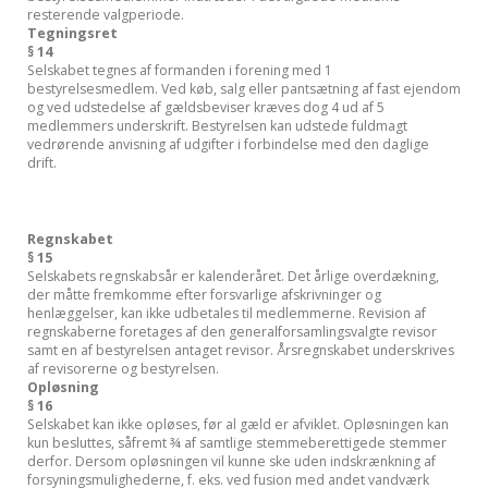
resterende valgperiode.
Tegningsret
§ 14
Selskabet tegnes af formanden i forening med 1
bestyrelsesmedlem. Ved køb, salg eller pantsætning af fast ejendom
og ved udstedelse af gældsbeviser kræves dog 4 ud af 5
medlemmers underskrift. Bestyrelsen kan udstede fuldmagt
vedrørende anvisning af udgifter i forbindelse med den daglige
drift.
Regnskabet
§ 15
Selskabets regnskabsår er kalenderåret. Det årlige overdækning,
der måtte fremkomme efter forsvarlige afskrivninger og
henlæggelser, kan ikke udbetales til medlemmerne. Revision af
regnskaberne foretages af den generalforsamlingsvalgte revisor
samt en af bestyrelsen antaget revisor. Årsregnskabet underskrives
af revisorerne og bestyrelsen.
Opløsning
§ 16
Selskabet kan ikke opløses, før al gæld er afviklet. Opløsningen kan
kun besluttes, såfremt ¾ af samtlige stemmeberettigede stemmer
derfor. Dersom opløsningen vil kunne ske uden indskrænkning af
forsyningsmulighederne, f. eks. ved fusion med andet vandværk