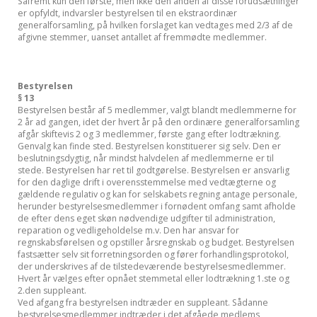
Såfremt kun den første, men ikke den anden af disse forudsætninger
er opfyldt, indvarsler bestyrelsen til en ekstraordinær
generalforsamling, på hvilken forslaget kan vedtages med 2/3 af de
afgivne stemmer, uanset antallet af fremmødte medlemmer.
Bestyrelsen
§ 13
Bestyrelsen består af 5 medlemmer, valgt blandt medlemmerne for
2 år ad gangen, idet der hvert år på den ordinære generalforsamling
afgår skiftevis 2 og 3 medlemmer, første gang efter lodtrækning.
Genvalg kan finde sted. Bestyrelsen konstituerer sig selv. Den er
beslutningsdygtig, når mindst halvdelen af medlemmerne er til
stede. Bestyrelsen har ret til godtgørelse. Bestyrelsen er ansvarlig
for den daglige drift i overensstemmelse med vedtægterne og
gældende regulativ og kan for selskabets regning antage personale,
herunder bestyrelsesmedlemmer i fornødent omfang samt afholde
de efter dens eget skøn nødvendige udgifter til administration,
reparation og vedligeholdelse m.v. Den har ansvar for
regnskabsførelsen og opstiller årsregnskab og budget. Bestyrelsen
fastsætter selv sit forretningsorden og fører forhandlingsprotokol,
der underskrives af de tilstedeværende bestyrelsesmedlemmer.
Hvert år vælges efter opnået stemmetal eller lodtrækning 1.ste og
2.den suppleant.
Ved afgang fra bestyrelsen indtræder en suppleant. Sådanne
bestyrelsesmedlemmer indtræder i det afgåede medlems