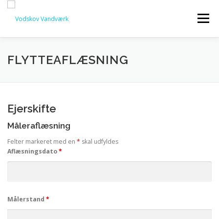
Spring
til
Menu
indhold
INFORMATIONER
FLYTTEAFLÆSNING
FORSYNINGSOMRÅDE / LEDNINGSNET
Ejerskifte
Måleraflæsning
FLYTTEAFLÆSNING
SMS TJENESTE
Felter markeret med en
*
skal udfyldes
Aflæsningsdato
*
GENERALFORSAMLING
HISTORIE
KONTAKT
Målerstand
*