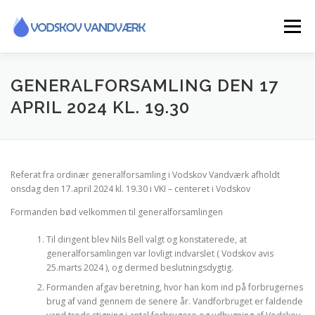
Spring
til
Menu
indhold
INFORMATIONER
GENERALFORSAMLING DEN 17
APRIL 2024 KL. 19.30
FORSYNINGSOMRÅDE / LEDNINGSNET
Referat fra ordinær generalforsamling i Vodskov Vandværk afholdt
FLYTTEAFLÆSNING
SMS TJENESTE
onsdag den 17.april 2024 kl. 19.30 i VKI – centeret i Vodskov
Formanden bød velkommen til generalforsamlingen
GENERALFORSAMLING
HISTORIE
KONTAKT
Til dirigent blev Nils Bell valgt og konstaterede, at
generalforsamlingen var lovligt indvarslet ( Vodskov avis
25.marts 2024 ), og dermed beslutningsdygtig.
Formanden afgav beretning, hvor han kom ind på forbrugernes
brug af vand gennem de senere år. Vandforbruget er faldende