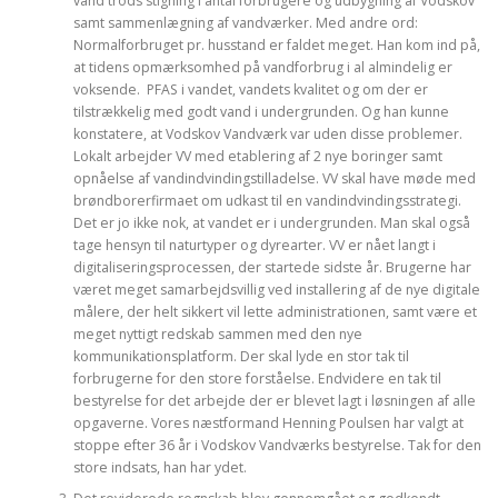
vand trods stigning i antal forbrugere og udbygning af Vodskov
samt sammenlægning af vandværker. Med andre ord:
Normalforbruget pr. husstand er faldet meget. Han kom ind på,
at tidens opmærksomhed på vandforbrug i al almindelig er
voksende. PFAS i vandet, vandets kvalitet og om der er
tilstrækkelig med godt vand i undergrunden. Og han kunne
konstatere, at Vodskov Vandværk var uden disse problemer.
Lokalt arbejder VV med etablering af 2 nye boringer samt
opnåelse af vandindvindingstilladelse. VV skal have møde med
brøndborerfirmaet om udkast til en vandindvindingsstrategi.
Det er jo ikke nok, at vandet er i undergrunden. Man skal også
tage hensyn til naturtyper og dyrearter. VV er nået langt i
digitaliseringsprocessen, der startede sidste år. Brugerne har
været meget samarbejdsvillig ved installering af de nye digitale
målere, der helt sikkert vil lette administrationen, samt være et
meget nyttigt redskab sammen med den nye
kommunikationsplatform. Der skal lyde en stor tak til
forbrugerne for den store forståelse. Endvidere en tak til
bestyrelse for det arbejde der er blevet lagt i løsningen af alle
opgaverne. Vores næstformand Henning Poulsen har valgt at
stoppe efter 36 år i Vodskov Vandværks bestyrelse. Tak for den
store indsats, han har ydet.