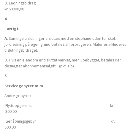
B.
Ledningsbidrag
kr.60000,00
4.
I øvrigt
A.
Samtlige tilslutninger afsluttes med en stophane uden for skel.
Jordledning på egen grund betales af forbrugeren. Måler er inkluderet i
tilslutningsbidraget.
B.
Hvis en ejendom er tilsluttet værket, men ubebygget, betales der
desuagtet abonnementsafgift (pkt. 1.b)
5.
Servicegebyrer m.m.
Andre gebyrer:
Flytteopgørelse kr.
300,00
Genåbningsgebyr kr.
800,00