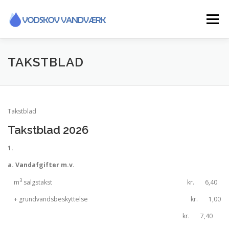
Spring
til
Menu
indhold
INFORMATIONER
TAKSTBLAD
FORSYNINGSOMRÅDE / LEDNINGSNET
Takstblad
Takstblad 2026
FLYTTEAFLÆSNING
SMS TJENESTE
1.
a. Vandafgifter m.v.
GENERALFORSAMLING
HISTORIE
KONTAKT
3
m
salgstakst kr. 6,40
+ grundvandsbeskyttelse kr. 1,00
kr. 7,40