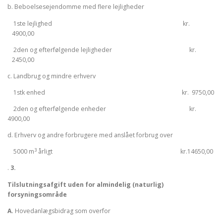
b. Beboelsesejendomme med flere lejligheder
1ste lejlighed kr.
4900,00
2den og efterfølgende lejligheder kr.
2450,00
c. Landbrug og mindre erhverv
1stk enhed kr. 9750,00
2den og efterfølgende enheder kr.
4900,00
d. Erhverv og andre forbrugere med anslået forbrug over
3
5000 m
årligt kr.14650,00
.
3.
Tilslutningsafgift uden for almindelig (naturlig)
forsyningsområde
A.
Hovedanlægsbidrag som overfor